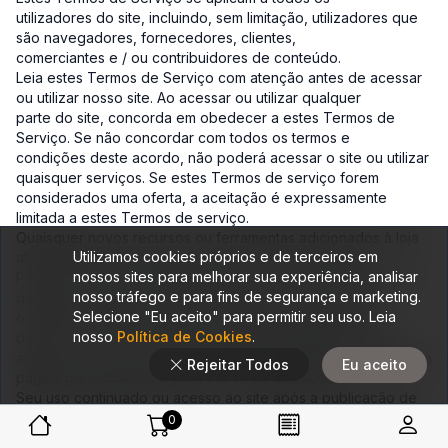
utilizadores do site, incluindo, sem limitação, utilizadores que
são navegadores, fornecedores, clientes,
comerciantes e / ou contribuidores de conteúdo.
Leia estes Termos de Serviço com atenção antes de acessar
ou utilizar nosso site. Ao acessar ou utilizar qualquer
parte do site, concorda em obedecer a estes Termos de
Serviço. Se não concordar com todos os termos e
condições deste acordo, não poderá acessar o site ou utilizar
quaisquer serviços. Se estes Termos de serviço forem
considerados uma oferta, a aceitação é expressamente
limitada a estes Termos de serviço.
Quaisquer novos recursos ou ferramentas adicionados à loja
Utilizamos cookies próprios e de terceiros em
atual também estarão sujeitos aos Termos de Serviço.
nossos sites para melhorar sua experiência, analisar
Poderá revisar a versão mais atual dos Termos de Serviço a
nosso tráfego e para fins de segurança e marketing.
qualquer momento nesta página. Nós nos reservamos
Selecione "Eu aceito" para permitir seu uso. Leia
o direito de atualizar, alterar ou substituir qualquer parte
nosso
Política de Cookies
.
destes Termos de Serviço publicando atualizações e / ou
alterações em nosso site. É sua responsabilidade verificar esta
Rejeitar Todos
Eu aceito
página periodicamente para ver se há alterações.
Seu uso continuado ou acesso ao site após a publicação de
quaisquer alterações constitui aceitação dessas
0
alterações.